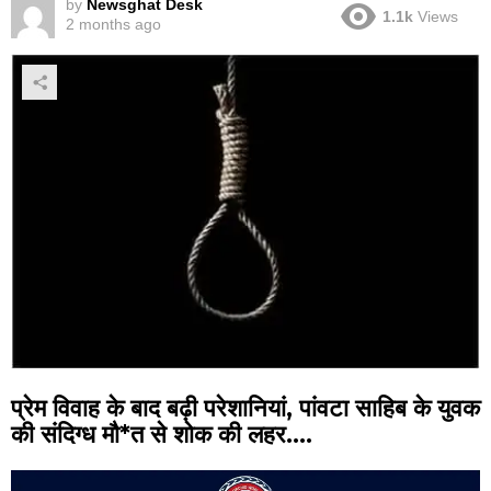
by
Newsghat Desk
1.1k
Views
2 months ago
प्रेम विवाह के बाद बढ़ी परेशानियां, पांवटा साहिब के युवक
की संदिग्ध मौ*त से शोक की लहर….