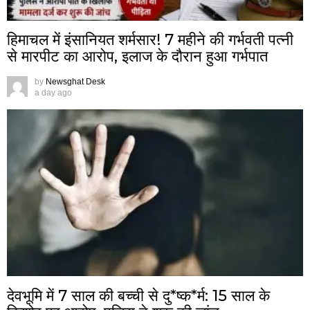
हिमाचल में इंसानियत शर्मसार! 7 महीने की गर्भवती पत्नी
से मारपीट का आरोप, इलाज के दौरान हुआ गर्भपात
by
Newsghat Desk
a day ago
देवभूमि में 7 साल की बच्ची से दु*ष्क*र्म: 15 साल के