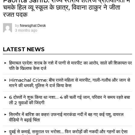
Paonta Sahib: राज्य स्तरीय शतरंज प्रतियोगिता में
चमके हिल व्यू स्कूल के छात्र, विवाना ठाकुर ने जीता
रजत पदक
by
Newsghat Desk
3 months ago
LATEST NEWS
हिमाचल प्रदेश: शराब के नशे में पत्नी से मारपीट का आरोप, साले की शिकायत पर
पति के खिलाफ केस दर्ज
Himachal Crime: बीच रास्ते महिला से मारपीट, गाली-गलौच और जान से
मारने की धमकी, पुलिस ने दर्ज किया केस
6 दोस्तों ने शुरू किया था नशा… 4 की चली गई जान, परिवार ने समय रहते बचा
ली 2 युवाओं की जिंदगी
सिरमौर में बारिश का कहर! उफनाई मारकंडा नदी में बह गए कई पशु, वायरल
वीडियो ने बढ़ाई चिंता
दुबई से कमाई, ससुराल पर भरोसा… फिर करोड़ों की नकदी और गहनों का ऐसा