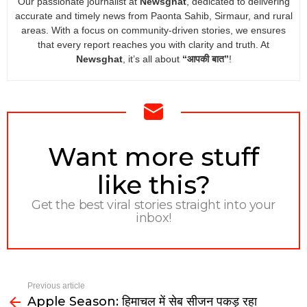
Our passionate journalist at
Newsghat
, dedicated to delivering
accurate and timely news from Paonta Sahib, Sirmaur, and rural
areas. With a focus on community-driven stories, we ensures
that every report reaches you with clarity and truth. At
Newsghat
, it’s all about
“आपकी बात”
!
NEWSLETTER
Want more stuff
like this?
Get the best viral stories straight into your
inbox!
Previous article
Apple Season: हिमाचल में सेब सीजन पकड़ रहा