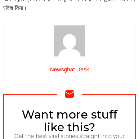
संदेश दिया।
Newsghat Desk
NEWSLETTER
Want more stuff
like this?
Get the best viral stories straight into your