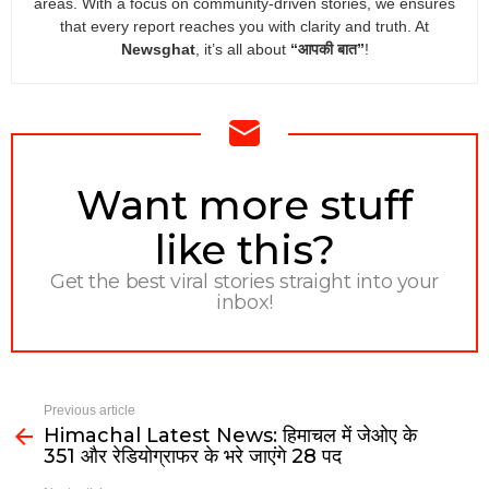
areas. With a focus on community-driven stories, we ensures
that every report reaches you with clarity and truth. At
Newsghat
, it’s all about
“आपकी बात”
!
NEWSLETTER
Want more stuff
like this?
Get the best viral stories straight into your
inbox!
Previous article
Himachal Latest News: हिमाचल में जेओए के
351 और रेडियोग्राफर के भरे जाएंगे 28 पद