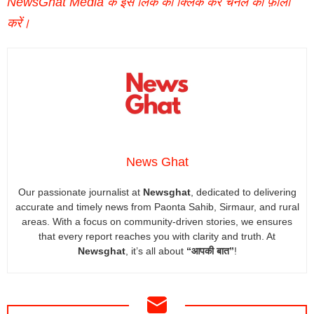
NewsGhat Media के इस लिंक को क्लिक कर चैनल को फ़ॉलो
करें।
News Ghat
Our passionate journalist at
Newsghat
, dedicated to delivering
accurate and timely news from Paonta Sahib, Sirmaur, and rural
areas. With a focus on community-driven stories, we ensures
that every report reaches you with clarity and truth. At
Newsghat
, it’s all about
“आपकी बात”
!