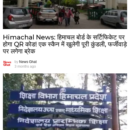
Himachal News: हिमाचल बोर्ड के सर्टिफिकेट पर
होगा QR कोड! एक स्कैन में खुलेगी पूरी कुंडली, फर्जीवाड़े
पर लगेगा ब्रेक
by
News Ghat
3 months ago