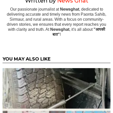
Written by
News Ghat
Our passionate journalist at
Newsghat
, dedicated to
delivering accurate and timely news from Paonta Sahib,
Sirmaur, and rural areas. With a focus on community-
driven stories, we ensures that every report reaches you
with clarity and truth. At
Newsghat
, it's all about
"आपकी
बात"
!
YOU MAY ALSO LIKE