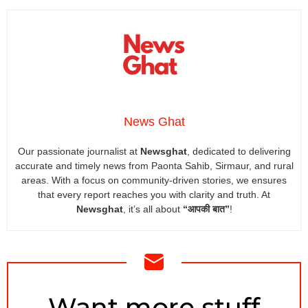
News Ghat
Our passionate journalist at
Newsghat
, dedicated to delivering
accurate and timely news from Paonta Sahib, Sirmaur, and rural
areas. With a focus on community-driven stories, we ensures
that every report reaches you with clarity and truth. At
Newsghat
, it’s all about
“आपकी बात”
!
NEWSLETTER
Want more stuff