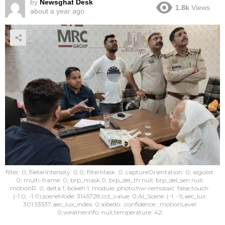
by
Newsghat Desk
1.8k
Views
about a year ago
filter: 0; fileterIntensity: 0.0; filterMask: 0; captureOrientation: 0; algolist:
0; multi-frame: 0; brp_mask:0; brp_del_th:null; brp_del_sen:null;
motionR: 0; delta:1; bokeh:1; module: photo;hw-remosaic: false;touch:
(-1.0, -1.0);sceneMode: 3145728;cct_value: 0;AI_Scene: (-1, -1);aec_lux:
301.53537;aec_lux_index: 0;albedo: ;confidence: ;motionLevel:
0;weatherinfo: null;temperature: 42;