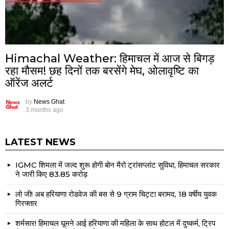
Himachal Weather: हिमाचल में आज से बिगड़
रहा मौसम! छह दिनों तक बरसेंगे मेघ, ओलावृष्टि का
ऑरेंज अलर्ट
by
News Ghat
3 months ago
LATEST NEWS
IGMC शिमला में जल्द शुरू होगी बोन मैरो ट्रांसप्लांट सुविधा, हिमाचल सरकार
ने जारी किए ₹83.85 करोड़
लो जी! अब हरियाणा रोडवेज की बस से 9 ग्राम चिट्टा बरामद, 18 वर्षीय युवक
गिरफ्तार
शर्मसार! हिमाचल घूमने आई हरियाणा की महिला के साथ होटल में दुष्कर्म, ट्रिप